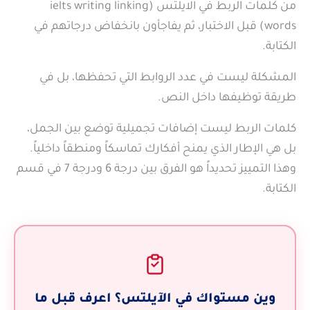
أهم كلمات الربط للكتابة في الايلتس
من كلمات الربط في الايلتس (ielts writing linking
words) قبل الاختبار، ثم يفاجأون بانخفاض درجاتهم في
الفرق بين كلمات الربط في Task 1 وTask 2 وكيف تختار
الكتابة.
الأنسب لكل منهما
المشكلة ليست في عدد الروابط التي تحفظها، بل في
كيف تبني تدريباً منظماً على كلمات الربط قبل يوم الاختبار
طريقة توظيفها داخل النص.
متى تصبح كلمات الربط عبئاً على درجتك بدلاً من أن
كلمات الربط ليست إضافات تجميلية توضع بين الجمل،
ترفعها؟
بل هي الإطار الذي يمنح أفكارك تماسكاً ومنطقاً داخلياً.
كيف تدمج كلمات الربط في إجاباتك بطريقة طبيعية؟
وهذا التمييز تحديداً هو الفرق بين درجة 6 ودرجة 7 في قسم
خاتمة
الكتابة.
الأسئلة الشائعة
تدوينات مشابهة
وين مستواك في الآيلتس؟ اعرف قبل ما