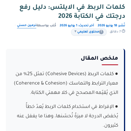
كلمات الربط في الايلتس: دليل رفع
درجتك في الكتابة 2026
نرمين حسني
نُشر: 18 يونيو 2026
·
آخر تحديث: 1 يوليو 2026
·
كُتب بواسطة
·
⏱ 7 دقائق
·
؟
محتوى تعليمي
▼
ملخص المقال
● كلمات الربط (Cohesive Devices) تمثل 25% من
معيار الترابط والتماسك (Coherence & Cohesion)
الذي يُقيّمه المصحح في كلا مهمتي الكتابة.
● الإفراط في استخدام كلمات الربط يُعدّ خطأً
يُخفض الدرجة لا ميزةً تُحسّنها، وهذا ما يغفل عنه
كثيرون.