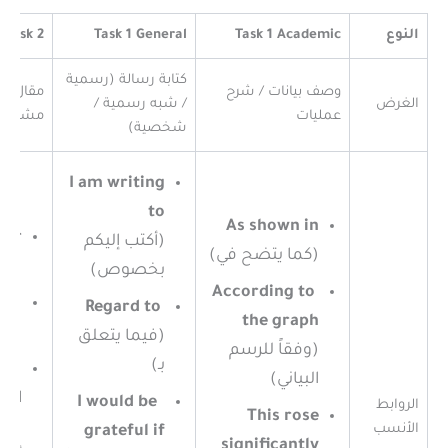
النوع
Task 1 Academic
Task 1 General
Task 2
كتابة رسالة (رسمية
وصف بيانات / شرح
مقال رأ
الغرض
/ شبه رسمية /
عمليات
مشكلة 
شخصية)
I am writing
to
As shown in
ver
(أكتب إليكم
(كما يتضح في)
(مع
بخصوص)
According to
Nevertheless
Regard to
the graph
(رغ
(فيما يتعلق
(وفقاً للرسم
بـ)
her
البياني)
and
I would be
الروابط
This rose
(من
الأنسب
grateful if
significantly