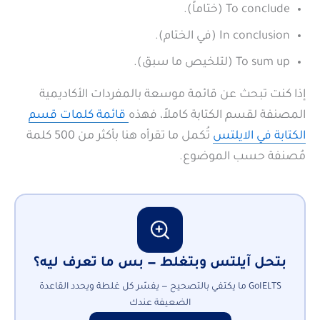
To conclude (ختاماً).
In conclusion (في الختام).
To sum up (لتلخيص ما سبق).
إذا كنت تبحث عن قائمة موسعة بالمفردات الأكاديمية
المصنفة لقسم الكتابة كاملاً، فهذه
قائمة كلمات قسم
الكتابة في الايلتس
تُكمل ما تقرأه هنا بأكثر من 500 كلمة
مُصنفة حسب الموضوع.
بتحل آيلتس وبتغلط — بس ما تعرف ليه؟
GoIELTS ما يكتفي بالتصحيح — يفسّر كل غلطة ويحدد القاعدة
الضعيفة عندك