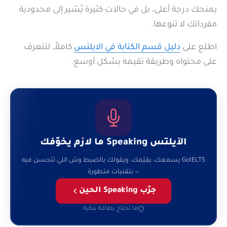
يمنحك درجة أعلى، بل في حالات كثيرة يُشير إلى محدودية
مفرداتك لا تنوعها.
اطلع على
دليل قسم الكتابة في الايلتس
كاملاً، لتتعرف
على محتواه وطريقة تقيمه بشكل أوسع.
الآيلتس Speaking ما لازم يخوّفك
GoIELTS يسمعك، يقيّمك، ويقولك بالضبط وش اللي تتحسن فيه
— بتقنيات متطورة
جرّب Speaking الحين
ما تحتاج بطاقة بنكية