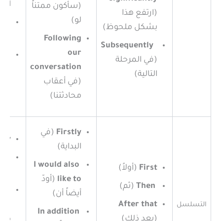
أخر
(سأكون ممتناً
(ارتفع هذا
لو)
In contrast
بشكل ملحوظ)
(في
Following
Subsequently
our
Consequently
(في المرحلة
conversation
(نتي
التالية)
(في أعقاب
محادثتنا)
Firstly
(في
stly
البداية)
ly
I would also
First
(أولاً)
(ثاني
like to
(أودّ
Then
(ثم)
re
أيضاً أن)
After that
(فض
التسلسل
In addition
(بعد ذلك)
ذلك