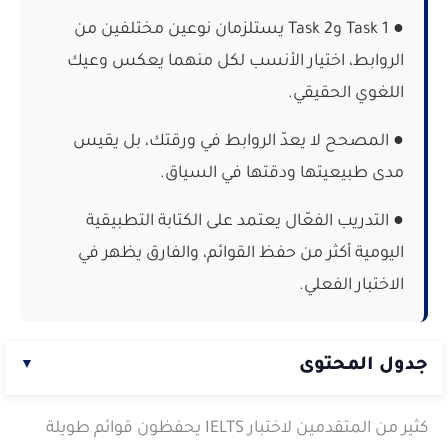
● Task 1 وTask 2 يستلزمان نوعين مختلفين من
الروابط، اختيار الأنسب لكل منهما يعكس وعيك
اللغوي الحقيقي.
● المصحح لا يعدّ الروابط في ورقتك، بل يقيس
مدى طبيعيتها ودقتها في السياق.
● التدريب الفعّال يعتمد على الكتابة التطبيقية
اليومية أكثر من حفظ القوائم، والفارق يظهر في
الاختبار الفعلي.
جدول المحتوى
▼
ما هي كلمات الربط في الايلتس؟ وكيف تؤثر في درجتك؟
كثير من المتقدمين لاختبار IELTS يحفظون قوائم طويلة