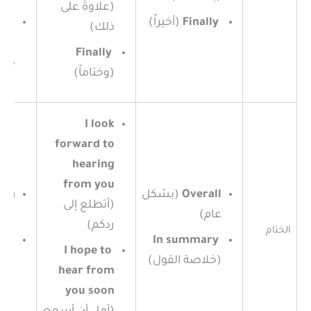
(علاوةً على
Finally
(أخيراً)
ion
ذلك)
(بال
Finally
ذلك
(وختاماً)
I look
forward to
hearing
from you
Overall
(بشكل
ion
(أتطلع إلى
عام)
(في
ردكم)
الختام
ude
In summary
I hope to
(خلاصة القول)
(وخ
hear from
you soon