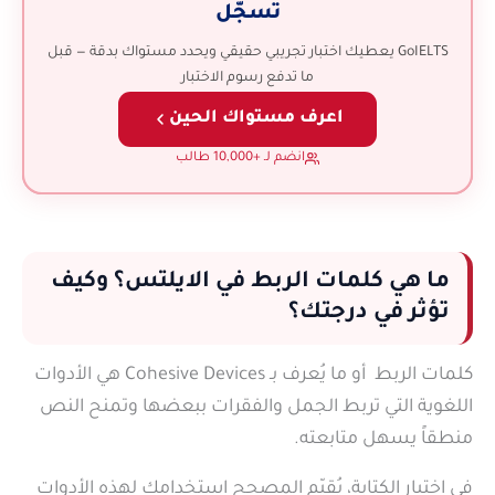
تسجّل
GoIELTS يعطيك اختبار تجريبي حقيقي ويحدد مستواك بدقة — قبل
ما تدفع رسوم الاختبار
اعرف مستواك الحين
انضم لـ +10,000 طالب
ما هي كلمات الربط في الايلتس؟ وكيف
تؤثر في درجتك؟
كلمات الربط أو ما يُعرف بـ Cohesive Devices هي الأدوات
اللغوية التي تربط الجمل والفقرات ببعضها وتمنح النص
منطقاً يسهل متابعته.
في اختبار الكتابة، يُقيّم المصحح استخدامك لهذه الأدوات