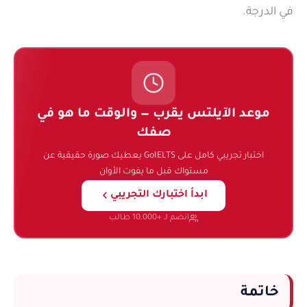
في الدرجة.
موعد الآيلتس يقرب — والوقت ما هو في
صفك
اختبار تجريبي كامل على GoIELTS يعطيك صورة حقيقية عن
مستواك قبل ما يفوت الأوان
ابدأ اختبارك التجريبي
انضم لـ +10,000 طالب
خاتمة