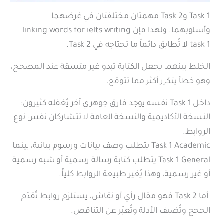
Task 1 وTask 2 مهمتان مختلفتان في غرضهما
وأسلوبهما. ولهذا فإن linking words for ielts writing
task 1 لا تُطابق دائماً ما تحتاجه في Task 2.
الخلط بينهما يجعل الكتابة تبدو غير متسقة عند المصحح،
وهو خطأ يتكرر أكثر مما تتوقع.
داخل Task 1 نفسه يوجد فارق جوهري آخر يُغفله كثيرون:
النسخة الأكاديمية والنسخة العامة لا تتشاركان نفس نوع
الروابط.
Task 1 Academic يتطلب وصف بيانات ورسوم بيانية، بينما
Task 1 General يتطلب كتابة رسالة رسمية أو شبه رسمية
أو غير رسمية، وهذا يُغير طبيعة الروابط كلياً.
أما Task 2 فهو مقال رأي أو نقاش، يستلزم روابط تُقدّم
الحجج وتُضيف الأدلة وتُعبّر عن التناقض.