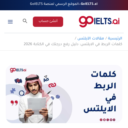
خطي
GoIELTS.ai
—
الموقع الرسمي لمنصة GoIELTS
لى
لمحتوى
البحث
أنشئ حساب
الرئيسية
مقالات الآيلتس
كلمات الربط في الايلتس: دليل رفع درجتك في الكتابة 2026