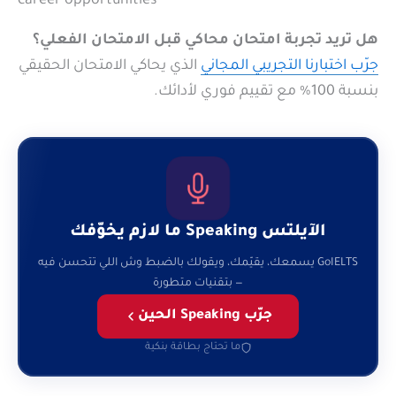
career opportunities
هل تريد تجربة امتحان محاكي قبل الامتحان الفعلي؟
جرّب ا
ختبارنا التجريبي المجاني
الذي يحاكي الامتحان الحقيقي
بنسبة 100% مع تقييم فوري لأدائك.
الآيلتس Speaking ما لازم يخوّفك
GoIELTS يسمعك، يقيّمك، ويقولك بالضبط وش اللي تتحسن فيه
— بتقنيات متطورة
جرّب Speaking الحين
ما تحتاج بطاقة بنكية