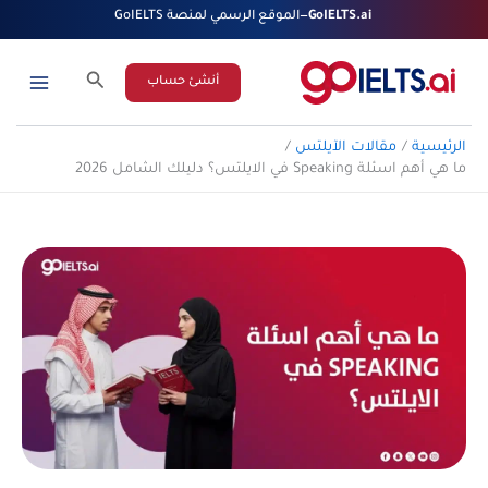
خطي
GoIELTS.ai
—
الموقع الرسمي لمنصة GoIELTS
لى
لمحتوى
البحث
أنشئ حساب
الرئيسية
مقالات الآيلتس
ما هي أهم اسئلة Speaking في الايلتس؟ دليلك الشامل 2026