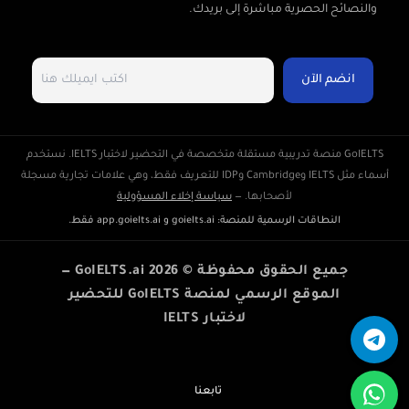
والنصائح الحصرية مباشرة إلى بريدك.
GoIELTS منصة تدريبية مستقلة متخصصة في التحضير لاختبار IELTS. نستخدم
أسماء مثل IELTS وCambridge وIDP للتعريف فقط، وهي علامات تجارية مسجلة
لأصحابها. —
سياسة إخلاء المسؤولية
النطاقات الرسمية للمنصة:
goielts.ai
و
app.goielts.ai
فقط.
جميع الحقوق محفوظة © GoIELTS.ai 2026 —
الموقع الرسمي لمنصة GoIELTS للتحضير
لاختبار IELTS
تابعنا