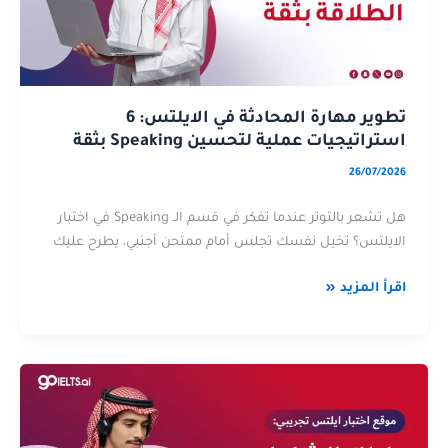
6
الايلتس:
استراتيجيات
6
عملية
استراتيجيات
لتحسين
عملية
Speaking
لتحسين
تطوير مهارة المحادثة في الايلتس: 6
بثقة
Speaking
استراتيجيات عملية لتحسين Speaking بثقة
بثقة
26/07/2026
هل تشعر بالتوتر عندما تفكر في قسم الـ Speaking في اختبار
الايلتس؟ تخيل نفسك تجلس أمام ممتحن أجنبي، يطرح عليك
اقرأ المزيد «
موقع
عن
اختبار
موقع
ايلتس
اختبار
تجريبي:
ايلتس