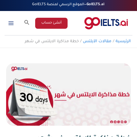
خطي
GoIELTS.ai
—
الموقع الرسمي لمنصة GoIELTS
لى
لمحتوى
البحث
أنشئ حساب
الرئيسية
مقالات الآيلتس
خطة مذاكرة الايلتس في شهر