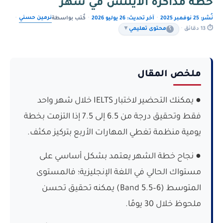
خطة مذاكرة الايلتس في شهر
نرمين حسني
نُشر: 25 نوفمبر 2025
·
آخر تحديث: 26 يوليو 2026
·
كُتب بواسطة
·
⏱ 13 دقائق
·
؟
محتوى تعليمي
▼
ملخص المقال
● يمكنك التحضير لاختبار IELTS خلال شهر واحد
فقط وتحقيق درجة من 6.5 إلى 7.5 إذا التزمت بخطة
يومية منظمة تغطي المهارات الأربع بتركيز مكثف.
● نجاح خطة الشهر يعتمد بشكل أساسي على
مستواك الحالي في اللغة الإنجليزية؛ فالمستوى
المتوسط (Band 5.5–6) يمكنه تحقيق تحسن
ملحوظ خلال 30 يومًا.