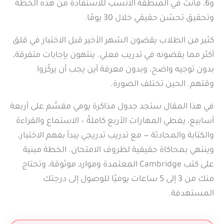
و6، فأنت في المنطقة الأنسب للاستفادة من هذه الخطة
وتحقيق تحسّن حقيقي خلال 30 يومًا.
كثير من الطلاب يقضون الشهر الأخير قبل الاختبار في قلق
أكثر مما يقضونه في تدريب فعلي. ينتهون بإجابات متفرقة،
بدون توجيه واضح، وبدون معرفة أين يجب أن يركّزوا
وقتهم. الحين تختلف الصورة.
في هذا المقال ستجد جدول مذاكرة يومي مقسَّم على أربعة
أسابيع، يغطي المهارات الأربع كاملةً – الاستماع والقراءة
والكتابة والمحادثة — مع تدريب تدريجي يبدأ بفهم الاختبار،
وينتهي بمحاكاة حقيقية لظروف الامتحان. الخطة مبنية
على كتب Cambridge المعتمدة وموارد موثوقة، وتحتاج
منك من 3 إلى 5 ساعات يوميًا للوصول إلى درجتك
المستهدفة.