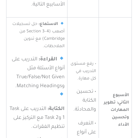
الأسابيع التالية.
الاستماع:
حل تسجيلات
أصعب (Section 3–4 من
Cambridge) مع تدوين
الملاحظات.
القراءة:
التدريب على
• رفع مستوى
أنواع الأسئلة مثل
التدريب في
True/False/Not Given
كل مهارة.
وMatching Headings.
• تحسين
الأسبوع
الكتابة
الثاني: تطوير
الكتابة:
التدريب على Task
والمحادثة.
المهارات
وتحسين
1 وTask 2 مع التركيز على
• التعرف
الأداء
تنظيم الفقرات.
على أنواع