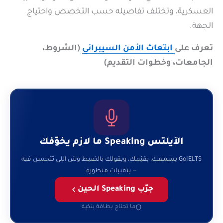
العسكرية، وتختلف تفاصيله حسب التخصص واحتياج
الجهة.
تعرف على
ابتعاث الأمن السيبراني
(الشروط،
الجامعات، وخطوات التقديم)
الآيلتس Speaking ما لازم يخوّفك
GoIELTS يسمعك، يقيّمك، ويقولك بالضبط وش اللي تتحسن فيه
— بتقنيات متطورة
جرّب Speaking الحين
ما تحتاج بطاقة بنكية