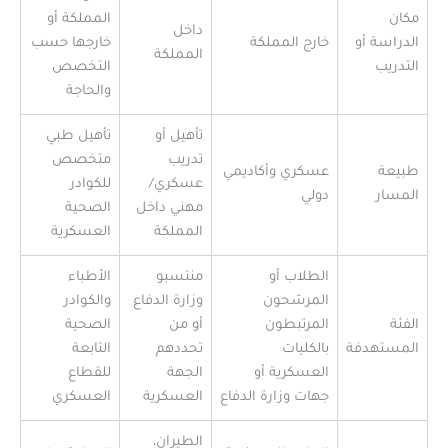
مكان
المملكة أو
داخل
الدراسة أو
خارج المملكة
خارجها حسب
المملكة
التدريب
التخصص
والحاجة
تأهيل أو
تأهيل طبي
تدريب
متخصص
طبيعة
عسكري وأكاديمي
عسكري/
للكوادر
المسار
دولي
مهني داخل
الصحية
المملكة
العسكرية
الطلاب أو
منتسبو
الأطباء
المرشحون
وزارة الدفاع
والكوادر
الفئة
المرتبطون
أو من
الصحية
المستهدفة
بالكليات
تحددهم
التابعة
العسكرية أو
الجهة
للقطاع
جهات وزارة الدفاع
العسكرية
العسكري
الطيران،