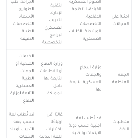
العلوم العسكرية،
الجراحة، طب
التقنية،
القيادة، الأنظمة
الطوارئ،
الإدارة،
أمثلة على
الدفاعية،
الأشعة،
التدريب
المجالات
التخصصات
التخصصات
العسكري،
المرتبطة بالكليات
الطبية
البرامج
العسكرية
الدقيقة
التخصصية
الخدمات
وزارة الدفاع
الصحية أو
وزارة الدفاع
أو القطاعات
الجهات
الجهة
والجهات
التابعة لها
الطبية
المنظمة
العسكرية التابعة
داخل
العسكرية
لها
المملكة
التابعة لوزارة
الدفاع
غالبًا أقل
قد تُطلب لغة
قد تُطلب لغة
متطلبات
ارتباطًا
حسب جهة
أجنبية حسب دولة
اللغة
باختبارات
التدريب أو بلد
الابتعاث والكلية
اللغة الدولية
الابتعاث