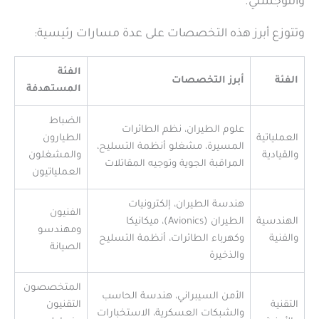
واللوجستي.
وتتوزع أبرز هذه التخصصات على عدة مسارات رئيسية:
الفئة
الفئة
أبرز التخصصات
المستهدفة
الضباط
علوم الطيران، نظم الطائرات
العملياتية
الطيارون
المسيرة، مشغلو أنظمة التسليح،
والقيادية
والمشغلون
المراقبة الجوية وتوجيه المقاتلات
العملياتيون
هندسة الطيران، إلكترونيات
الفنيون
الهندسية
الطيران (Avionics)، ميكانيكا
ومهندسو
والفنية
وكهرباء الطائرات، أنظمة التسليح
الصيانة
والذخيرة
المتخصصون
الأمن السيبراني، هندسة الحاسب
التقنية
التقنيون
والشبكات العسكرية، الاستخبارات