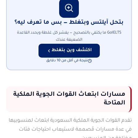
بتحل آيلتس وبتغلط — بس ما تعرف ليه؟
GoIELTS ما يكتفي بالتصحيح — يفسّر كل غلطة ويحدد القاعدة
الضعيفة عندك
اكتشف وين بتغلط
نتيجة في أقل من 10 دقايق
مسارات ابتعاث القوات الجوية الملكية
المتاحة
تقدم القوات الجوية الملكية السعودية ابتعاث لمنسوبيها
في عدة مسارات مُصممة لاستيعاب احتياجات فئات