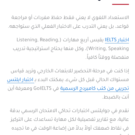
الاستعداد اللغوي لا يعني فقط حفظ مفردات أو مراجعة
قواعد، بل يعني التدرب على الاختبار الفعلي الذي ستواجهه.
اختبار IELTS
يقيس أربع مهارات (Listening, Reading,
Writing, Speaking)، وكل منها يحتاج استراتيجية تدريب
منفصلة ووقتاً كافياً.
إذا كنت في مرحلة التحضير للابتعاث الخارجي وتريد قياس
مستواك الحالي قبل كل شيء، يمكنك البدء بـ
اختبار ايلتس
تجريبي من كتب كامبردج الرسمية
في GoIELTS ومعرفة أين
أنت بالضبط.
نقدم في جوايلتس اختبارات تحاكي الامتحان الرسمي بدقة
عالية، مع تقارير تفصيلية لكل مهارة تساعدك على التركيز
في نقاط ضعفك أولاً بدلاً من إضاعة الوقت في ما تجيده