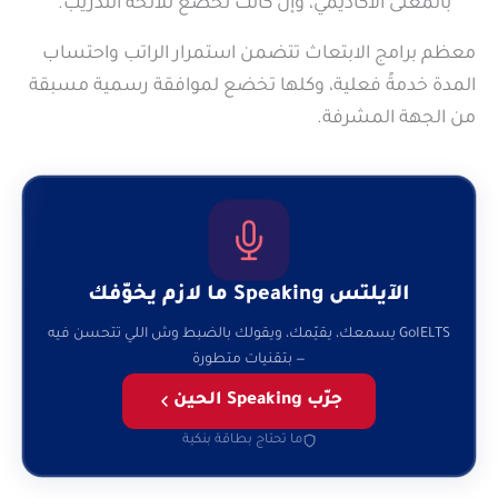
بالمعنى الأكاديمي، وإن كانت تخضع للائحة التدريب.
معظم برامج الابتعاث تتضمن استمرار الراتب واحتساب
المدة خدمةً فعلية، وكلها تخضع لموافقة رسمية مسبقة
من الجهة المشرفة.
الآيلتس Speaking ما لازم يخوّفك
GoIELTS يسمعك، يقيّمك، ويقولك بالضبط وش اللي تتحسن فيه
— بتقنيات متطورة
جرّب Speaking الحين
ما تحتاج بطاقة بنكية