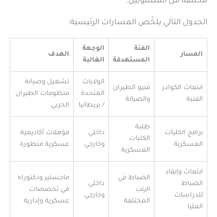
مختلفة من المنسوبين.
الجدول التالي يلخّص المسارات الرئيسية:
الفئة
الوجهة
المسار
الهدف
المستهدفة
الغالبة
الولايات
تشغيل وصيانة
ابتعاث الكوادر
فنيو الطيران
المتحدة
منظومات الطيران
الفنية
والصيانة
/ بريطانيا
الحربي
طلبة
برامج الكليات
داخلي
مؤهلات أكاديمية
الكليات
العسكرية
وخارجي
عسكرية متطورة
العسكرية
ابتعاث وإيفاد
الضباط في
ماجستير ودكتوراه
الضباط
داخلي
الرتب
في تخصصات
للدراسات
وخارجي
المختلفة
عسكرية وإدارية
العليا