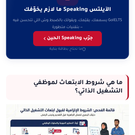
الآيلتس Speaking ما لازم يخوّفك
GoIELTS يسمعك، يقيّمك، ويقولك بالضبط وش اللي تتحسن فيه
— بتقنيات متطورة
جرّب Speaking الحين
ما تحتاج بطاقة بنكية
ما هي شروط الابتعاث لموظفي
التشغيل الذاتي؟