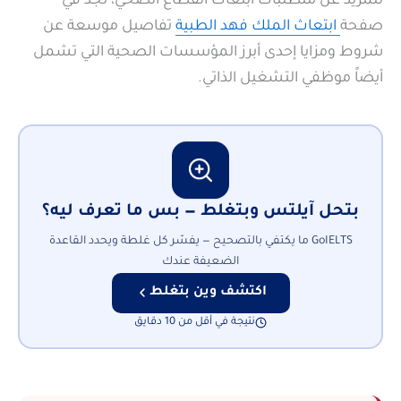
للمزيد عن متطلبات ابتعاث القطاع الصحي، تجد في
صفحة
ابتعاث الملك فهد الطبية
تفاصيل موسعة عن
شروط ومزايا إحدى أبرز المؤسسات الصحية التي تشمل
أيضاً موظفي التشغيل الذاتي.
بتحل آيلتس وبتغلط — بس ما تعرف ليه؟
GoIELTS ما يكتفي بالتصحيح — يفسّر كل غلطة ويحدد القاعدة
الضعيفة عندك
اكتشف وين بتغلط
نتيجة في أقل من 10 دقايق