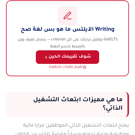
Writing الآيلتس ما هو بس لغة صح
GoIELTS يفصّل درجتك على كل criterion — عشان تعرف وين
بالضبط تخسر النقط
شوف تقييمك الحين
تقييم بتقنيات متطورة
ما هي مميزات ابتعاث التشغيل
الذاتي؟
يمنح ابتعاث التشغيل الذاتي الموظفين مزايا مالية
ووظيفية نوعية تجعله مساراً مفضلاً للكثير من الكوادر