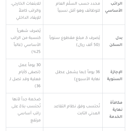
الراتب
محدد حسب السلّم العام
للابتعاث الخارجي،
الأساسي
للوظائف وهو أقل نسبياً
والراتب كاملاً
للإيفاد الداخلي
يُصرف شهرياً
بدل
يُصرف كـ مبلغ مقطوع سنوياً
كنسبة من الراتب
السكن
(50 ألف ريال)
الأساسي (غالباً
25%)
30 يوماً عمل
الإجازة
36 يوماً (بما يشمل عطل
(تصفى كأيام
السنوية
نهاية الأسبوع)
فعلية وقد تصل لـ
36)
ضخمة جداً لأنها
مكافأة
تُحتسب وفق نظام التقاعد
تُحتسب بناءً على
نهاية
المدني الثابت
راتب أساسي
الخدمة
مرتفع