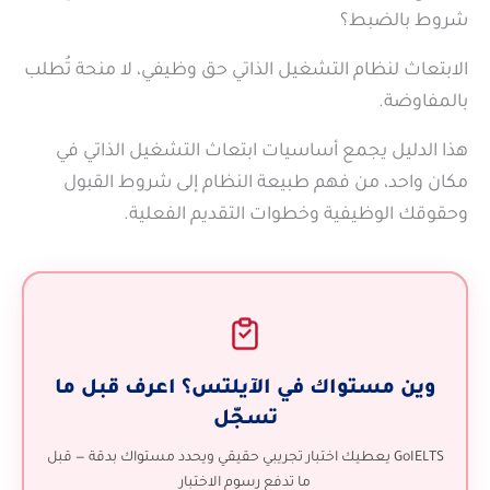
ما هو ابتعاث وزارة الصحة لموظفي التشغيل الذاتي؟
شروط بالضبط؟
كيف تحقق درجة الآيلتس المطلوبة لابتعاث التشغيل الذاتي
الابتعاث لنظام التشغيل الذاتي حق وظيفي، لا منحة تُطلب
الخارجي؟
بالمفاوضة.
ما هي أبرز جامعات وتخصصات ابتعاث التشغيل الذاتي؟
هذا الدليل يجمع أساسيات ابتعاث التشغيل الذاتي في
هل ابتعاث التشغيل الذاتي مختلف عن ابتعاث الخدمة
مكان واحد، من فهم طبيعة النظام إلى شروط القبول
المدنية؟
وحقوقك الوظيفية وخطوات التقديم الفعلية.
ما هي مميزات ابتعاث التشغيل الذاتي؟
الخطوات العملية للتقديم على ابتعاث التشغيل الذاتي
الخاتمة
الأسئلة الشائعة
وين مستواك في الآيلتس؟ اعرف قبل ما
تسجّل
تدوينات مشابهة
GoIELTS يعطيك اختبار تجريبي حقيقي ويحدد مستواك بدقة — قبل
ما تدفع رسوم الاختبار